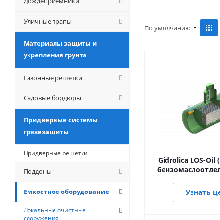
Дождеприемники
Уличные трапы
По умолчанию
Материалы защиты и
укрепления грунта
Газонные решетки
Садовые бордюры
Придверные системы
грязезащиты
Придверные решётки
Gidrolica LOS-Oil
бензомаслоотде
Поддоны
Емкостное оборудование
Узнать ц
Локальные очистные
сооружения