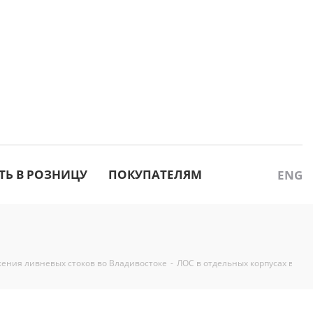
ТЬ В РОЗНИЦУ
ПОКУПАТЕЛЯМ
ENG
ения ливневых стоков во Владивостоке
-
ЛОС в отдельных корпусах во Вл