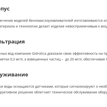
пус
лючения моделей бензомаслоулавливателей изготавливаются из
териала и технологии делает изделие невосприимчивым к возд
льтрация
чных вод компании Gidrolica доказали свою эффективность на
метки 0,3 мг/л, а взвешенных частиц – до 20 мг/л, обеспечива
луживание
тки воды оснащаются датчиками, которые сигнализируют о не
труктивное решение облегчает техническое обслуживание обор