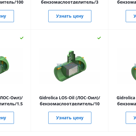
литель/100
бензомаслоотделитель/3
бензома
ену
Узнать цену
У
 (ЛОС-Оил)/
Gidrolica LOS-Oil (ЛОС-Оил)/
Gidrolic
итель/1,5
бензомаслоотделитель/10
бензома
ену
Узнать цену
У