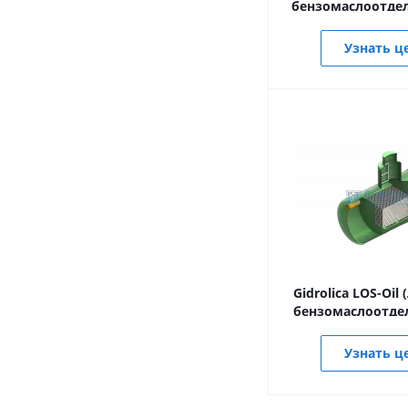
бензомаслоотде
Узнать ц
Gidrolica LOS-Oil
бензомаслоотдел
Узнать ц