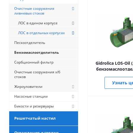
Очистные сооружения
ливневых стоков
ЛОС в едином корпусе
ЛОС в отдельных корпусах
Пескоотделитель
Бензомаслоотделитель
Сорбционный фильтр
Gidrolica LOS-Oil
бензомаслоотде
Очистные сооружения х/б
стоков
Узнать ц
Жироуловители
Насосные станции
Емкости и резервуары
Решетчатый настил
Ограждения и грядки