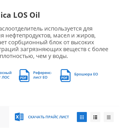
ica LOS Oil
слоотделитель используется для
я нефтепродуктов, масел и жиров,
ет сорбционный блок от высоких
траций загрязняющих веществ с более
плотностью, чем у воды.
осный
Референс-
Брошюра EO
т ЛОС
лист EO
СКАЧАТЬ ПРАЙС ЛИСТ