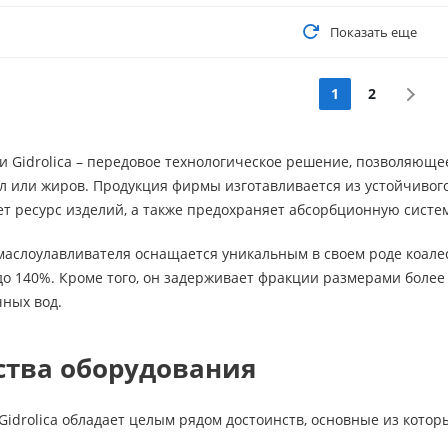
Показать еще
1
2
и Gidrolica – передовое технологическое решение, позволяющ
л или жиров. Продукция фирмы изготавливается из устойчивог
т ресурс изделий, а также предохраняет абсорбционную систе
маслоулавливателя оснащается уникальным в своем роде коале
о 140%. Кроме того, он задерживает фракции размерами более 
чных вод.
тва оборудования
idrolica обладает целым рядом достоинств, основные из кото