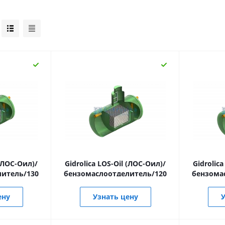
 (ЛОС-Оил)/
Gidrolica LOS-Oil (ЛОС-Оил)/
Gidrolic
литель/130
бензомаслоотделитель/120
бензома
ену
Узнать цену
У