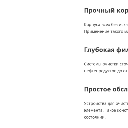
Прочный кор
Корпуса всех без иск
Применение такого ма
Глубокая фи
Системы очистки сто
нефтепродуктов до от
Простое обс
Устройства для очис
элемента. Такое конс
состоянии.