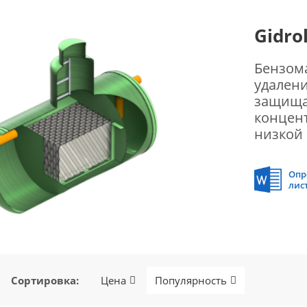
Gidrol
Бензома
удалени
защища
концен
низкой 
Опр
лис
Сортировка
:
Цена
Популярность