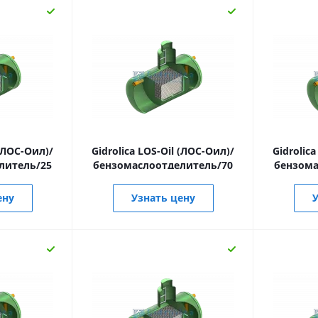
 (ЛОС-Оил)/
Gidrolica LOS-Oil (ЛОС-Оил)/
Gidrolic
литель/25
бензомаслоотделитель/70
бензома
ену
Узнать цену
У