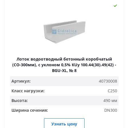
Лоток водоотводный бетонный коробчатый
(СО-300мм), с уклоном 0,5% КUу 100.44(30).49(42) -
BGU-XL, № 8
Артикул:
40730008
Класс нагрузки:
C250
Высота:
490 мм
Ширина сечения:
DN300
Узнать цену