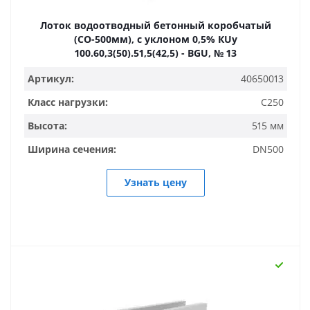
Лоток водоотводный бетонный коробчатый
(СО-500мм), с уклоном 0,5% КUу
100.60,3(50).51,5(42,5) - BGU, № 13
Артикул:
40650013
Класс нагрузки:
C250
Высота:
515 мм
Ширина сечения:
DN500
Узнать цену