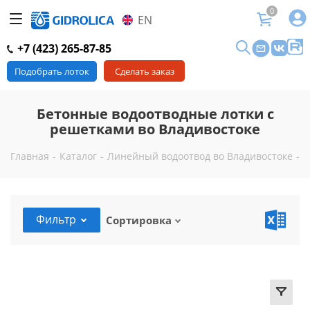
0
EN
+7 (423) 265-87-85
Подобрать лоток
Сделать заказ
Бетонные водоотводные лотки с
решетками во Владивостоке
Главная
-
Каталог
-
Линейный водоотвод во Владивостоке
-
Л
Фильтр
Сортировка