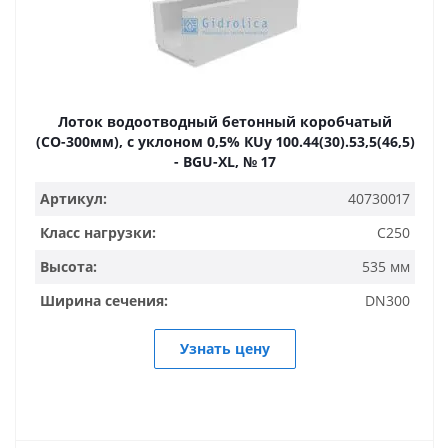
Лоток водоотводный бетонный коробчатый
(СО-300мм), с уклоном 0,5% КUу 100.44(30).53,5(46,5)
- BGU-XL, № 17
Артикул:
40730017
Класс нагрузки:
C250
Высота:
535 мм
Ширина сечения:
DN300
Узнать цену