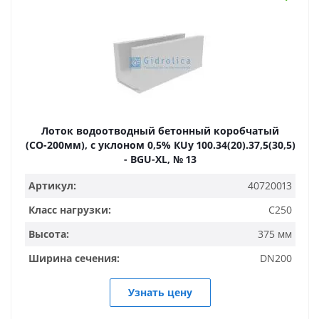
Лоток водоотводный бетонный коробчатый
(СО-200мм), с уклоном 0,5% КUу 100.34(20).37,5(30,5)
- BGU-XL, № 13
Артикул:
40720013
Класс нагрузки:
C250
Высота:
375 мм
Ширина сечения:
DN200
Узнать цену