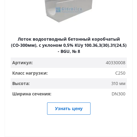
Лоток водоотводный бетонный коробчатый
(СО-300мм), с уклоном 0,5% КUу 100.36,3(30).31(24,5)
- BGU, № 8
Артикул:
40330008
Класс нагрузки:
C250
Высота:
310 мм
Ширина сечения:
DN300
Узнать цену