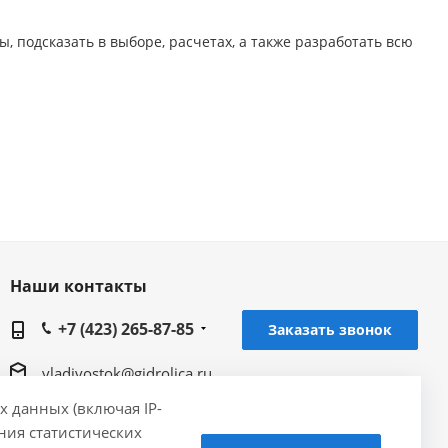
 подсказать в выборе, расчетах, а также разработать всю
Наши контакты
+7 (423) 265-87-85
Заказать звонок
vladivostok@gidrolica.ru
х данных (включая IP-
Региональный представитель Gidrolica в г.
ения статистических
Владивосток, ул. Толстого, 41В, 3 этаж, офис 1