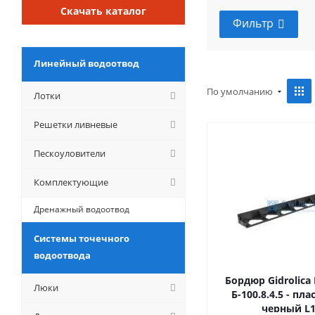
Скачать каталог
Фильтр
Линейный водоотвод
По умолчанию
Лотки
Решетки ливневые
Пескоуловители
Комплектующие
Дренажный водоотвод
Системы точечного
водоотвода
Бордюр Gidrolica 
Люки
Б-100.8.4.5 - п
черный L1