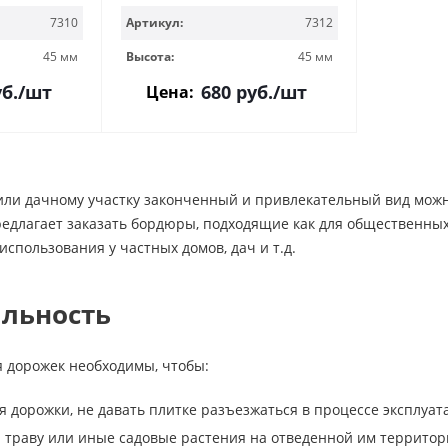
7310
Артикул:
7312
45 мм
Высота:
45 мм
б.
/шт
680
руб.
/шт
Цена:
у или дачному участку законченный и привлекательный вид мо
редлагает заказать бордюры, подходящие как для общественных
 использования у частных домов, дач и т.д.
льность
 дорожек необходимы, чтобы:
я дорожки, не давать плитке разъезжаться в процессе эксплуат
 траву или иные садовые растения на отведенной им территори