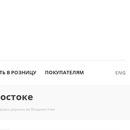
ТЬ В РОЗНИЦУ
ПОКУПАТЕЛЯМ
ENG
остоке
довых дорожек во Владивостоке