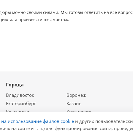
юры можно своими силами. Мы готовы ответить на все вопросы,
цию или произвести шефмонтаж.
Города
Владивосток
Воронеж
Екатеринбург
Казань
Краснодар
Красноярск
Крым
Москва
е на использование файлов cookie
и других пользовательски
Нижний Новгород
Новосибирск
виях на сайте и т. п.) для функционирования сайта, провед