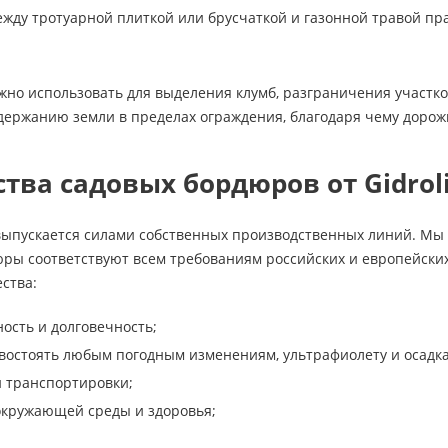
ежду тротуарной плиткой или брусчаткой и газонной травой пр
но использовать для выделения клумб, разграничения участк
держанию земли в пределах ограждения, благодаря чему дорожк
ва садовых бордюров от Gidrol
выпускается силами собственных производственных линий. Мы 
юры соответствуют всем требованиям российских и европейски
ства:
ость и долговечность;
востоять любым погодным изменениям, ультрафиолету и осадк
и транспортировки;
окружающей среды и здоровья;