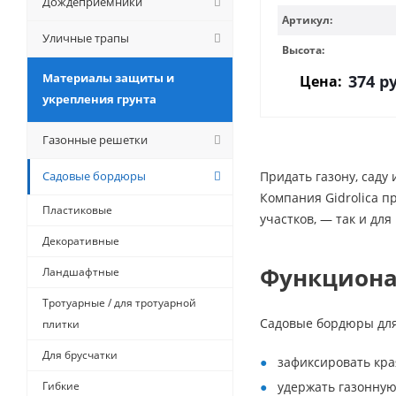
Дождеприемники
Артикул:
Уличные трапы
Высота:
Материалы защиты и
374
ру
Цена:
укрепления грунта
Газонные решетки
Садовые бордюры
Придать газону, сад
Компания Gidrolica п
Пластиковые
участков, — так и для
Декоративные
Функциона
Ландшафтные
Тротуарные / для тротуарной
Садовые бордюры для
плитки
Для брусчатки
зафиксировать кра
Гибкие
удержать газонную