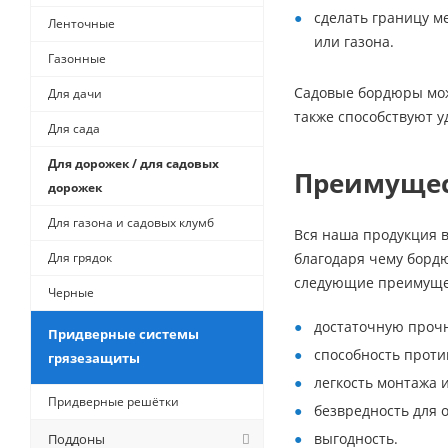
сделать границу м
Ленточные
или газона.
Газонные
Садовые бордюры мож
Для дачи
также способствуют у
Для сада
Для дорожек / для садовых
Преимущест
дорожек
Для газона и садовых клумб
Вся наша продукция 
Для грядок
благодаря чему борд
следующие преимуще
Черные
достаточную прочн
Придверные системы
способность проти
грязезащиты
легкость монтажа 
Придверные решётки
безвредность для 
выгодность.
Поддоны