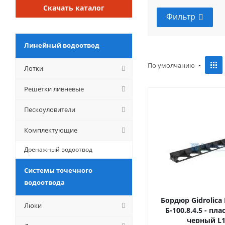
Скачать каталог
Фильтр
Линейный водоотвод
По умолчанию
Лотки
Решетки ливневые
Пескоуловители
Комплектующие
Дренажный водоотвод
Системы точечного
водоотвода
Бордюр Gidrolica 
Люки
Б-100.8.4.5 - п
черный L1