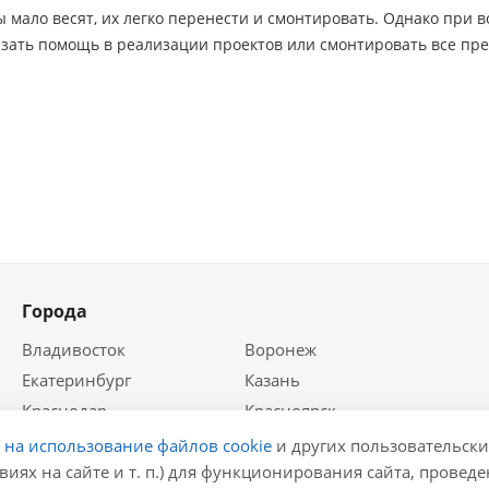
мало весят, их легко перенести и смонтировать. Однако при 
азать помощь в реализации проектов или смонтировать все пр
Города
Владивосток
Воронеж
Екатеринбург
Казань
Краснодар
Красноярск
Крым
Москва
е на использование файлов cookie
и других пользовательски
Нижний Новгород
Новосибирск
виях на сайте и т. п.) для функционирования сайта, провед