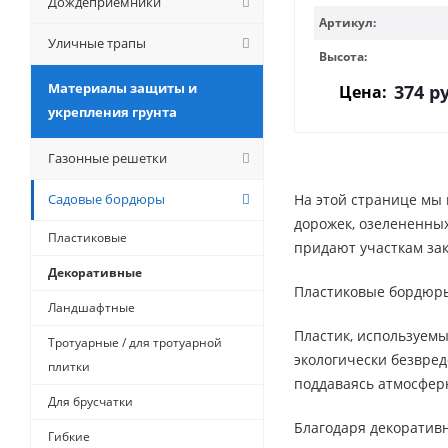
Дождеприемники
Артикул:
Уличные трапы
Высота:
Материалы защиты и
374
ру
Цена:
укрепления грунта
Газонные решетки
Садовые бордюры
На этой странице мы 
дорожек, озелененных
Пластиковые
придают участкам за
Декоративные
Пластиковые бордюры
Ландшафтные
Пластик, используемы
Тротуарные / для тротуарной
экологически безвред
плитки
поддаваясь атмосфер
Для брусчатки
Благодаря декоратив
Гибкие