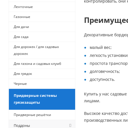
контролировать, они
Ленточные
Газонные
Преимущес
Для дачи
Декоративные бордюр
Для сада
Для дорожек / для садовых
малый вес;
дорожек
легкость установки
простота транспор
Для газона и садовых клумб
долговечность;
Для грядок
доступность.
Черные
Купить у нас садовые
Придверные системы
лицами.
грязезащиты
Высокое качество дос
Придверные решётки
производственных лин
Поддоны