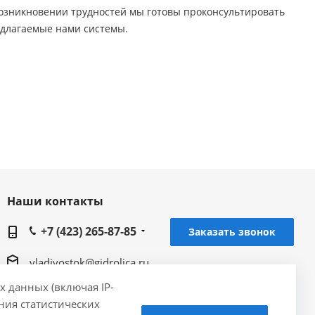
возникновении трудностей мы готовы проконсультировать
едлагаемые нами системы.
Наши контакты
+7 (423) 265-87-85
Заказать звонок
vladivostok@gidrolica.ru
х данных (включая IP-
Региональный представитель Gidrolica в г.
ения статистических
Владивосток, ул. Толстого, 41В, 3 этаж, офис 1