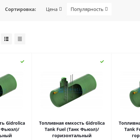
Сортировка
:
Цена
Популярность
ь Gidrolica
Топливная емкость Gidrolica
Топливна
к Фьюэл)/
Tank Fuel (Танк Фьюэл)/
Tank F
льный
горизонтальный
го