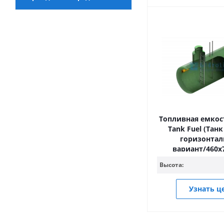
Топливная емкост
Tank Fuel (Тан
горизонта
вариант/460
Высота:
Узнать ц