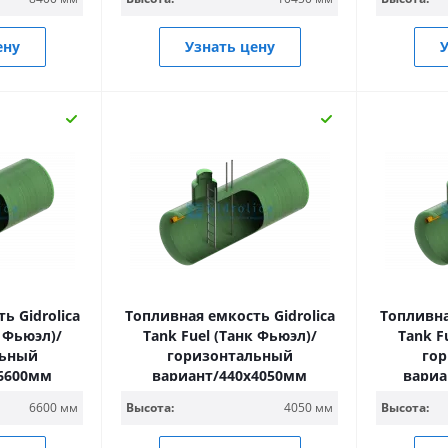
ену
Узнать цену
У
ь Gidrolica
Топливная емкость Gidrolica
Топливна
к Фьюэл)/
Tank Fuel (Танк Фьюэл)/
Tank F
льный
горизонтальный
го
х6600мм
вариант/440х4050мм
вариа
6600 мм
Высота:
4050 мм
Высота: