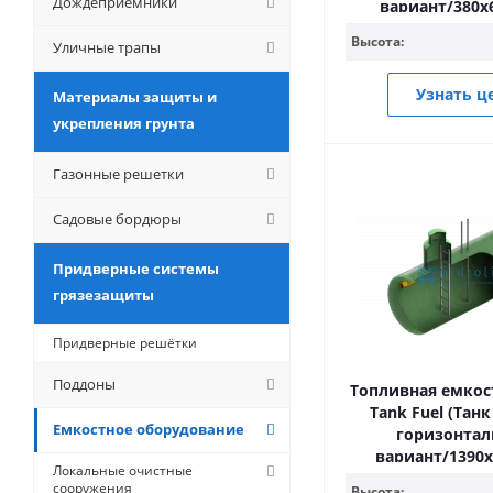
Дождеприемники
вариант/380
Высота:
Уличные трапы
Узнать ц
Материалы защиты и
укрепления грунта
Газонные решетки
Садовые бордюры
Придверные системы
грязезащиты
Придверные решётки
Поддоны
Топливная емкост
Tank Fuel (Тан
Емкостное оборудование
горизонта
вариант/1390
Локальные очистные
сооружения
Высота: