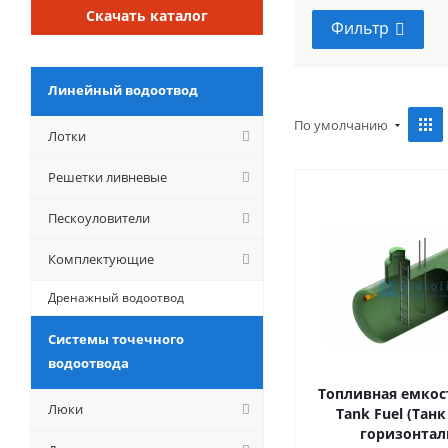
Скачать каталог
Фильтр
Линейный водоотвод
По умолчанию
Лотки
Решетки ливневые
Пескоуловители
Комплектующие
Дренажный водоотвод
Системы точечного
водоотвода
Топливная емкост
Люки
Tank Fuel (Тан
горизонта