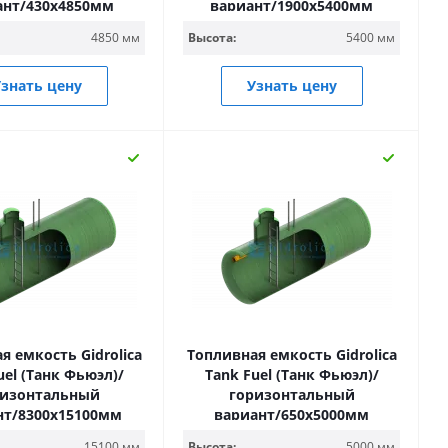
ант/430х4850мм
вариант/1900х5400мм
4850 мм
Высота:
5400 мм
знать цену
Узнать цену
я емкость Gidrolica
Топливная емкость Gidrolica
uel (Танк Фьюэл)/
Tank Fuel (Танк Фьюэл)/
ризонтальный
горизонтальный
нт/8300х15100мм
вариант/650х5000мм
15100 мм
Высота:
5000 мм