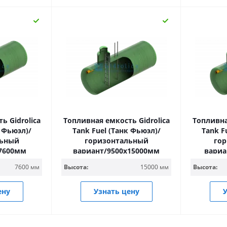
ь Gidrolica
Топливная емкость Gidrolica
Топливна
к Фьюэл)/
Tank Fuel (Танк Фьюэл)/
Tank F
льный
горизонтальный
го
х7600мм
вариант/9500х15000мм
вариа
7600 мм
Высота:
15000 мм
Высота:
ену
Узнать цену
У