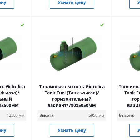
ену
Узнать цену
У
ь Gidrolica
Топливная емкость Gidrolica
Топливна
к Фьюэл)/
Tank Fuel (Танк Фьюэл)/
Tank F
льный
горизонтальный
го
х12500мм
вариант/790х5050мм
вари
12500 мм
Высота:
5050 мм
Высота:
ену
Узнать цену
У