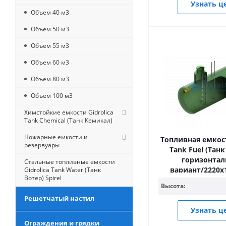
Узнать ц
Объем 40 м3
Объем 50 м3
Объем 55 м3
Объем 60 м3
Объем 80 м3
Объем 100 м3
Химстойкие емкости Gidrolica
Tank Chemical (Танк Кемикал)
Пожарные емкости и
Топливная емкост
резервуары
Tank Fuel (Тан
горизонта
Стальные топливные емкости
вариант/2220
Gidrolica Tank Water (Танк
Вотер) Spirel
Высота:
Решетчатый настил
Узнать ц
Ограждения и грядки