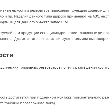
ивные емкости и резервуары выполняют функцию хранилищ по
сло и пр. Изделия данного типа широко применяют на АЗС, нефте
ходимый для данного объекта запас ГСМ.
изуемой нам продукции есть цилиндрические топливные резерв
анстве. Для их изготовления используют сталь или высокопро
ости
дрических топливных резервуаров по типу размещения корпус
ость достигается при подземном монтаже горизонтального рез
ет функцию проверочного люка).