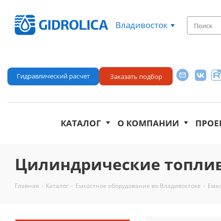
Владивосток
Гидравлический расчет
Заказать подбор
КАТАЛОГ
О КОМПАНИИ
ПРОЕ
Цилиндрические топлив
Главная
-
Каталог
-
Емкостное оборудование во Владивостоке
-
Емко