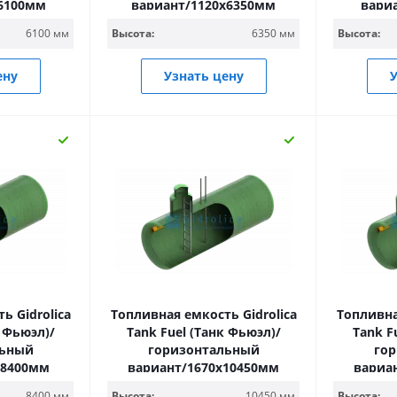
х6100мм
вариант/1120х6350мм
вари
6100 мм
Высота:
6350 мм
Высота:
ену
Узнать цену
У
ь Gidrolica
Топливная емкость Gidrolica
Топливна
к Фьюэл)/
Tank Fuel (Танк Фьюэл)/
Tank F
льный
горизонтальный
го
х8400мм
вариант/1670х10450мм
вариа
8400 мм
Высота:
10450 мм
Высота: