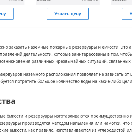
ену
Узнать цену
У
жно заказать наземные пожарные резервуары и ёмкости. Это а
правлений деятельности, которые заинтересованы в том, чтобы
 возникновения различных чрезвычайных ситуаций, связанных 
ервуаров наземного расположения позволяет не зависеть от ц
уется потратить большое количество воды на какие-либо цели
ства
е ёмкости и резервуары изготавливаются преимущественно из 
езервуары производятся методом напыления или намотки, что 
кие ёмкости, как правило, изготавливаются из углеродистой 