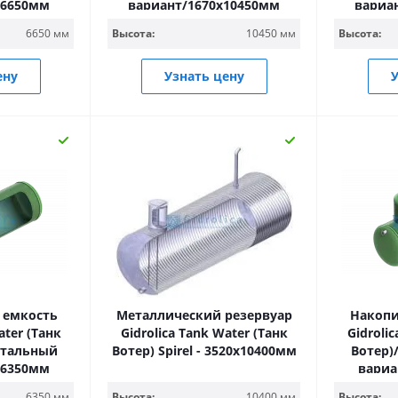
х6650мм
вариант/1670х10450мм
вариа
6650 мм
Высота:
10450 мм
Высота:
ену
Узнать цену
У
 емкость
Металлический резервуар
Накопи
ater (Танк
Gidrolica Tank Water (Танк
Gidroli
нтальный
Вотер) Spirel - 3520х10400мм
Вотер)
х6350мм
вариа
6350 мм
Высота:
10400 мм
Высота: