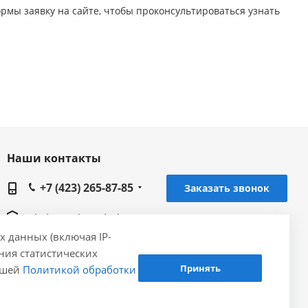
рмы заявку на сайте, чтобы проконсультироваться узнать
Наши контакты
+7 (423) 265-87-85
Заказать звонок
vladivostok@gidrolica.ru
х данных (включая IP-
Региональный представитель Gidrolica в г.
ения статистических
Владивосток, ул. Толстого, 41В, 3 этаж, офис 1
Принять
нашей
Политикой обработки