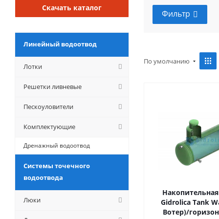
Скачать каталог
Фильтр
Линейный водоотвод
По умолчанию
Лотки
Решетки ливневые
Пескоуловители
Комплектующие
Дренажный водоотвод
Системы точечного
водоотвода
Накопительная
Люки
Gidrolica Tank W
Вотер)/горизо