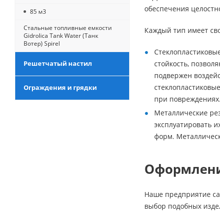
обеспечения целостно
85 м3
Стальные топливные емкости
Каждый тип имеет сво
Gidrolica Tank Water (Танк
Вотер) Spirel
Стеклопластиковые
Решетчатый настил
стойкость, позвол
подвержен воздейс
стеклопластиковые
Ограждения и грядки
при повреждениях
Металлические рез
эксплуатировать и
форм. Металличес
Оформлени
Наше предприятие са
выбор подобных изде