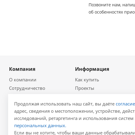
Позвоните нам, напиш
об особенностях прио
Компания
Информация
О компании
Как купить
Сотрудничество
Проекты
Новости
Глоссарий
Продолжая использовать наш сайт, вы даёте
согласи
Контакты
Гидравлический
калькулятор
адрес, сведения о местоположении, устройстве, дейст
Политика
исследований, ретаргетинга и использования систем 
Для проектировщиков
Реквизиты
персональных данных.
Карта сайта
Результаты СОУТ
Если вы не хотите, чтобы ваши данные обрабатывалис