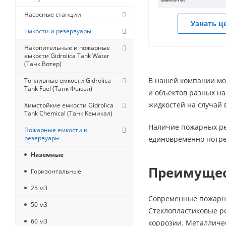
Насосные станции
Узнать ц
Емкости и резервуары
Накопительные и пожарные
емкости Gidrolica Tank Water
(Танк Вотер)
В нашей компании мо
Топливные емкости Gidrolica
Tank Fuel (Танк Фьюэл)
и объектов разных на
жидкостей на случай
Химстойкие емкости Gidrolica
Tank Chemical (Танк Кемикал)
Наличие пожарных рез
Пожарные емкости и
резервуары
единовременно потреб
Наземные
Преимуще
Горизонтальные
25 м3
Современные пожарны
50 м3
Стеклопластиковые р
60 м3
коррозии. Металличес