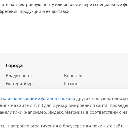
ите на электронную почту или оставьте через специальные фо
бретения продукции и её доставки.
Города
Владивосток
Воронеж
Екатеринбург
Казань
Краснодар
Красноярск
е на использование файлов cookie
и других пользовательски
Крым
Москва
виях на сайте и т. п.) для функционирования сайта, провед
Нижний Новгород
Новосибирск
аналитики (например, Яндекс.Метрика), в соответствии с 
Ростов-на-Дону
Самара
Санкт-Петербург
ь, настройте ограничения в браузере или покиньте сайт.