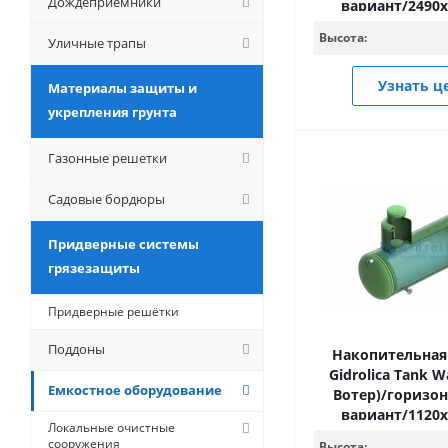
Дождеприемники
вариант/2490
Высота:
Уличные трапы
Узнать ц
Материалы защиты и
укрепления грунта
Газонные решетки
Садовые бордюры
Придверные системы
грязезащиты
Придверные решётки
Поддоны
Накопительная
Gidrolica Tank W
Емкостное оборудование
Вотер)/горизо
вариант/1120
Локальные очистные
сооружения
Высота: