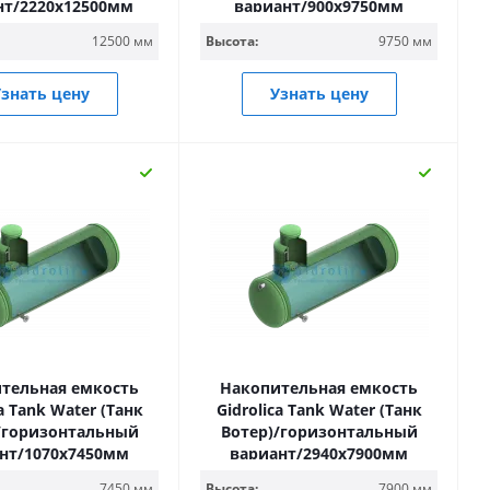
нт/2220х12500мм
вариант/900х9750мм
12500 мм
Высота:
9750 мм
знать цену
Узнать цену
тельная емкость
Накопительная емкость
ca Tank Water (Танк
Gidrolica Tank Water (Танк
/горизонтальный
Вотер)/горизонтальный
нт/1070х7450мм
вариант/2940х7900мм
7450 мм
Высота:
7900 мм