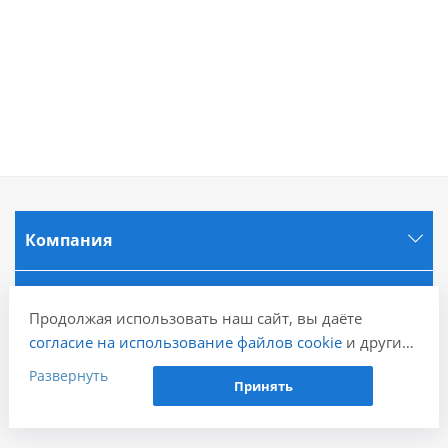
Компания
Информация
Продолжая использовать наш сайт, вы даёте
согласие на использование файлов cookie
и других
Города
пользовательских данных (включая IP-адрес,
Развернуть
Принять
сведения о местоположении, устройстве, действиях
на сайте и т. п.) для функционирования сайта,
Наши контакты
проведения статистических исследований,