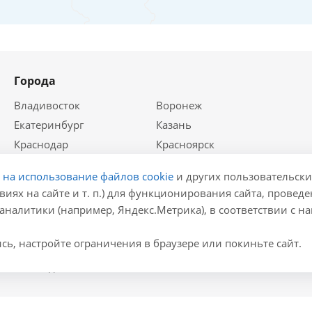
Города
Владивосток
Воронеж
Екатеринбург
Казань
Краснодар
Красноярск
Крым
Москва
е на использование файлов cookie
и других пользовательски
Нижний Новгород
Новосибирск
виях на сайте и т. п.) для функционирования сайта, провед
Ростов-на-Дону
Самара
аналитики (например, Яндекс.Метрика), в соответствии с 
Санкт-Петербург
ь, настройте ограничения в браузере или покиньте сайт.
ем во Владивостоке