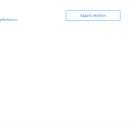
l
Задать вопрос
idrolica.ru