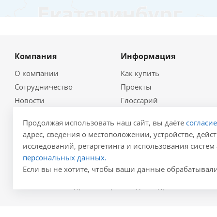
Компания
Информация
О компании
Как купить
Сотрудничество
Проекты
Новости
Глоссарий
Контакты
Гидравлический
Продолжая использовать наш сайт, вы даёте
согласи
калькулятор
Политика
адрес, сведения о местоположении, устройстве, дейст
Для проектировщиков
Реквизиты
исследований, ретаргетинга и использования систем 
Карта сайта
Результаты СОУТ
персональных данных.
Если вы не хотите, чтобы ваши данные обрабатывалис
2005 - 2026 © Гидролика производство дренажных сист