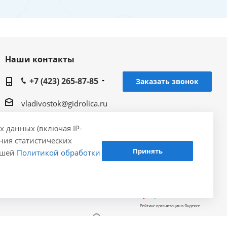
Наши контакты
+7 (423) 265-87-85
Заказать звонок
vladivostok@gidrolica.ru
Региональный представитель Gidrolica в г.
х данных (включая IP-
Владивосток, ул. Толстого, 41В, 3 этаж, офис 1
ения статистических
Принять
нашей
Политикой обработки
Разработка и продвижение - ЭВРИКА