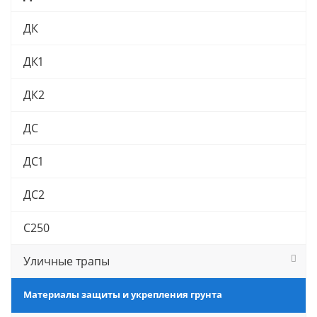
ДК
ДК1
ДК2
ДС
ДС1
ДС2
С250
Уличные трапы
Материалы защиты и укрепления грунта