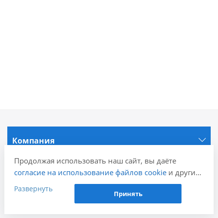
Компания
Продолжая использовать наш сайт, вы даёте
Информация
согласие на использование файлов cookie
и других
пользовательских данных (включая IP-адрес,
Развернуть
Принять
сведения о местоположении, устройстве, действиях
Города
на сайте и т. п.) для функционирования сайта,