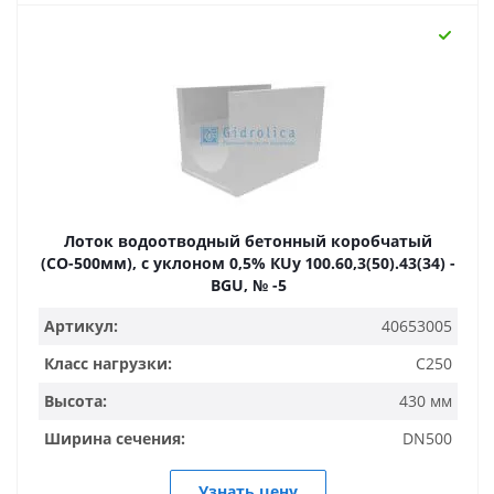
Лоток водоотводный бетонный коробчатый
(СО-500мм), с уклоном 0,5% КUу 100.60,3(50).43(34) -
BGU, № -5
Артикул:
40653005
Класс нагрузки:
C250
Высота:
430 мм
Ширина сечения:
DN500
Узнать цену