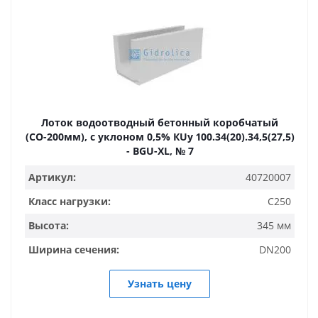
Лоток водоотводный бетонный коробчатый
(СО-200мм), с уклоном 0,5% КUу 100.34(20).34,5(27,5)
- BGU-XL, № 7
Артикул:
40720007
Класс нагрузки:
C250
Высота:
345 мм
Ширина сечения:
DN200
Узнать цену