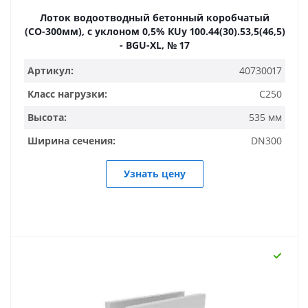
Лоток водоотводный бетонный коробчатый
(СО-300мм), с уклоном 0,5% КUу 100.44(30).53,5(46,5)
- BGU-XL, № 17
Артикул:
40730017
Класс нагрузки:
C250
Высота:
535 мм
Ширина сечения:
DN300
Узнать цену