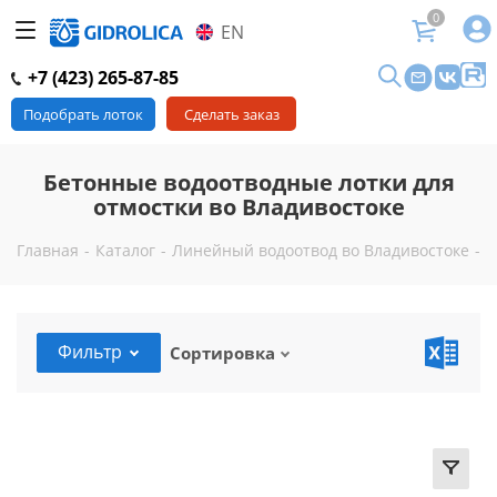
0
EN
+7 (423) 265-87-85
Подобрать лоток
Сделать заказ
Бетонные водоотводные лотки для
отмостки во Владивостоке
Главная
-
Каталог
-
Линейный водоотвод во Владивостоке
-
Л
Фильтр
Сортировка