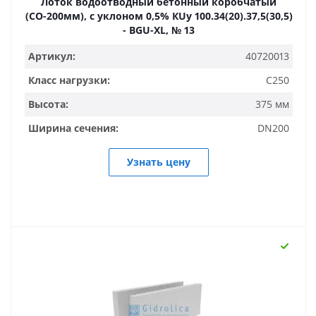
Лоток водоотводный бетонный коробчатый
(СО-200мм), с уклоном 0,5% КUу 100.34(20).37,5(30,5)
- BGU-XL, № 13
Артикул:
40720013
Класс нагрузки:
C250
Высота:
375 мм
Ширина сечения:
DN200
Узнать цену