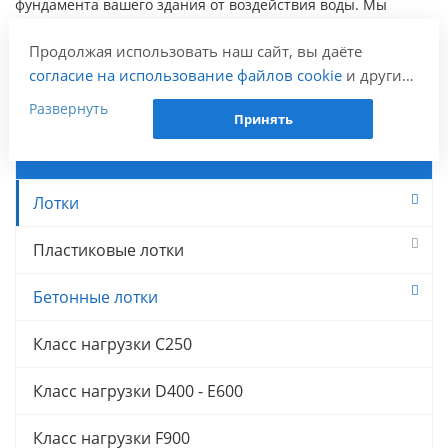
фундамента вашего здания от воздействия воды. Мы
предлагаем продукцию с гарантией качества и
Продолжая использовать наш сайт, вы даёте
профессиональную установку. Обратитесь к нам для
согласие на использование файлов cookie
и других
консультации и получения дополнительной информации!
пользовательских данных (включая IP-адрес,
Развернуть
Принять
сведения о местоположении, устройстве, действиях
на сайте и т. п.) для функционирования сайта,
Линейный водоотвод
проведения статистических исследований,
ретаргетинга и использования систем аналитики
Лотки
(например, Яндекс.Метрика), в соответствии с
нашей
Политикой обработки персональных
Пластиковые лотки
данных.
Если вы не хотите, чтобы ваши данные
Бетонные лотки
обрабатывались, настройте ограничения в браузере
или покиньте сайт.
Класс нагрузки C250
Класс нагрузки D400 - E600
Класс нагрузки F900