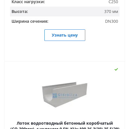
Класс нагрузки:
C250
Высота:
370 мм
Ширина сечения:
DN300
Узнать цену
Лоток водоотводный бетонный коробчатый
(СО-300мм), с уклоном 0,5% КUу 100.36,3(30).35,5(29)