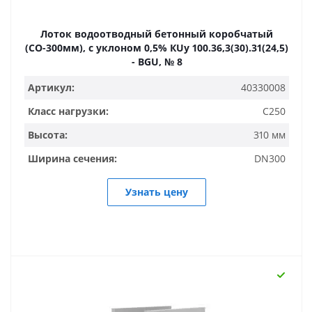
Лоток водоотводный бетонный коробчатый
(СО-300мм), с уклоном 0,5% КUу 100.36,3(30).31(24,5)
- BGU, № 8
Артикул:
40330008
Класс нагрузки:
C250
Высота:
310 мм
Ширина сечения:
DN300
Узнать цену