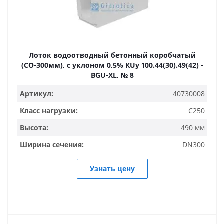
Лоток водоотводный бетонный коробчатый
(СО-300мм), с уклоном 0,5% КUу 100.44(30).49(42) -
BGU-XL, № 8
Артикул:
40730008
Класс нагрузки:
C250
Высота:
490 мм
Ширина сечения:
DN300
Узнать цену