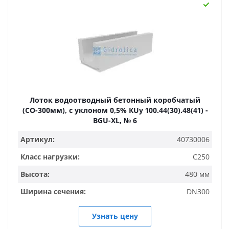
Лоток водоотводный бетонный коробчатый
(СО-300мм), с уклоном 0,5% КUу 100.44(30).48(41) -
BGU-XL, № 6
Артикул:
40730006
Класс нагрузки:
C250
Высота:
480 мм
Ширина сечения:
DN300
Узнать цену