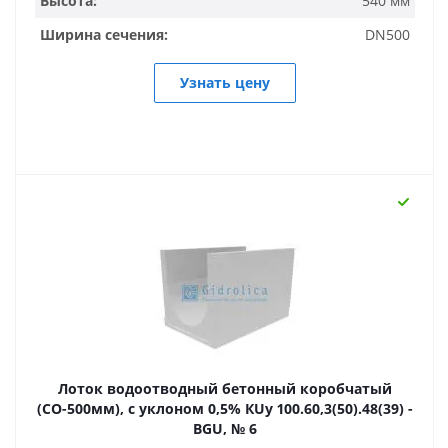
Высота:
540 мм
Ширина сечения:
DN500
Узнать цену
Лоток водоотводный бетонный коробчатый
(СО-500мм), с уклоном 0,5% КUу 100.60,3(50).48(39) -
BGU, № 6