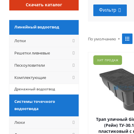
Скачать каталог
Фильтр
Линейный водоотвод
По умолчанию
Лотки
Решетки ливневые
ХИТ ПРОДАЖ
Пескоуловители
Комплектующие
Дренажный водоотвод
Системы точечного
водоотвода
Трап уличный Gid
Люки
(Рейн) ТУ-30.1
пластиковый с