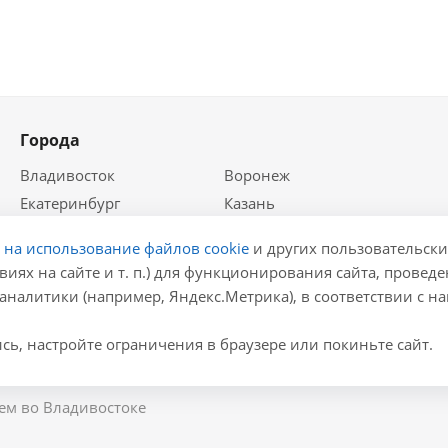
Города
Владивосток
Воронеж
Екатеринбург
Казань
Краснодар
Красноярск
е на использование файлов cookie
и других пользовательски
Крым
Москва
виях на сайте и т. п.) для функционирования сайта, провед
Нижний Новгород
Новосибирск
аналитики (например, Яндекс.Метрика), в соответствии с 
Ростов-на-Дону
Самара
Санкт-Петербург
ь, настройте ограничения в браузере или покиньте сайт.
ем во Владивостоке