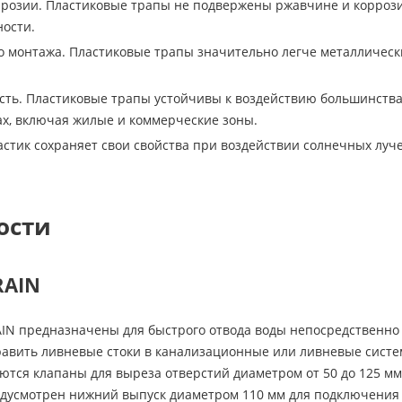
ррозии. Пластиковые трапы не подвержены ржавчине и коррозии
ости.
во монтажа. Пластиковые трапы значительно легче металлическ
сть. Пластиковые трапы устойчивы к воздействию большинства 
х, включая жилые и коммерческие зоны.
астик сохраняет свои свойства при воздействии солнечных луч
ости
RAIN
IN предназначены для быстрого отвода воды непосредственно 
авить ливневые стоки в канализационные или ливневые систем
тся клапаны для выреза отверстий диаметром от 50 до 125 мм
едусмотрен нижний выпуск диаметром 110 мм для подключения 