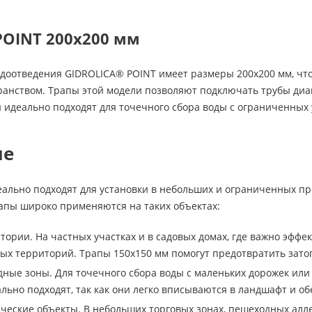
POINT 200х200 мм
доотведения GIDROLICA® POINT имеет размеры 200х200 мм, что 
нством. Трапы этой модели позволяют подключать трубы диаме
 идеально подходят для точечного сбора воды с ограниченных 
ие
ально подходят для установки в небольших и ограниченных пр
рапы широко применяются на таких объектах:
ории. На частных участках и в садовых домах, где важно эффек
ых территорий. Трапы 150х150 мм помогут предотвратить зато
ные зоны. Для точечного сбора воды с маленьких дорожек или 
ально подходят, так как они легко вписываются в ландшафт и 
ческие объекты. В небольших торговых зонах, пешеходных алле