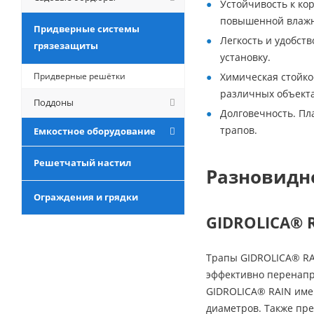
Устойчивость к ко
повышенной влажн
Придверные системы
Легкость и удобст
грязезащиты
установку.
Придверные решётки
Химическая стойко
различных объекта
Поддоны
Долговечность. Пл
трапов.
Емкостное оборудование
Решетчатый настил
Разновидн
Ограждения и грядки
GIDROLICA® 
Трапы GIDROLICA® RA
эффективно перенапр
GIDROLICA® RAIN имею
диаметров. Также пр