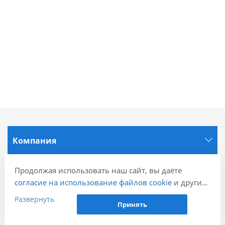
Компания
Информация
Продолжая использовать наш сайт, вы даёте
согласие на использование файлов cookie
и других
пользовательских данных (включая IP-адрес,
Развернуть
Города
Принять
сведения о местоположении, устройстве, действиях
на сайте и т. п.) для функционирования сайта,