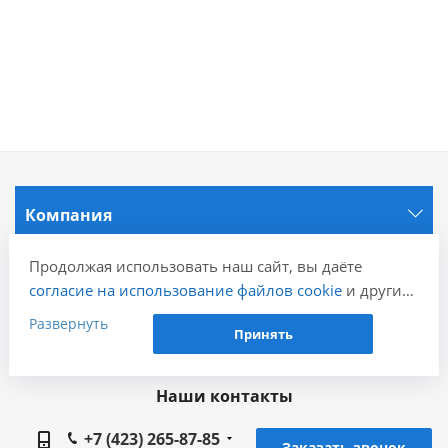
Компания
Продолжая использовать наш сайт, вы даёте
Информация
согласие на использование файлов cookie
и других
пользовательских данных (включая IP-адрес,
Развернуть
Города
Принять
сведения о местоположении, устройстве, действиях
на сайте и т. п.) для функционирования сайта,
проведения статистических исследований,
Наши контакты
ретаргетинга и использования систем аналитики
(например, Яндекс.Метрика), в соответствии с
+7 (423) 265-87-85
Заказать звонок