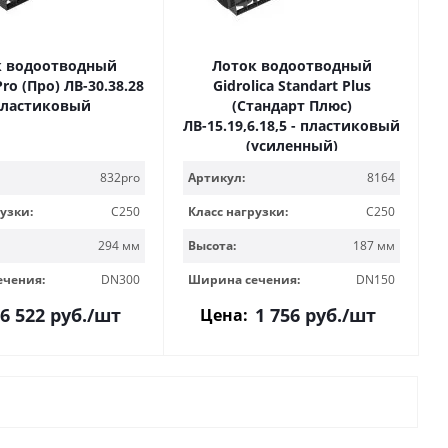
к водоотводный
Лоток водоотводный
Pro (Про) ЛВ-30.38.28
Gidrolica Standart Plus
пластиковый
(Стандарт Плюс)
ЛВ-15.19,6.18,5 - пластиковый
(усиленный)
832pro
Артикул:
8164
узки:
C250
Класс нагрузки:
C250
294 мм
Высота:
187 мм
ечения:
DN300
Ширина сечения:
DN150
6 522
руб.
/шт
1 756
руб.
/шт
Цена: