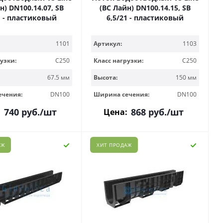
н) DN100.14.07, SB
(ВС Лайн) DN100.14.15, SB
1 - пластиковый
6,5/21 - пластиковый
1101
Артикул:
1103
узки:
C250
Класс нагрузки:
C250
67.5 мм
Высота:
150 мм
ечения:
DN100
Ширина сечения:
DN100
740
руб.
/шт
868
руб.
/шт
:
Цена:
АЖ
ХИТ ПРОДАЖ