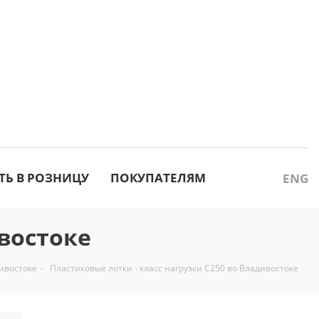
ТЬ В РОЗНИЦУ
ПОКУПАТЕЛЯМ
ENG
ивостоке
ивостоке
-
Пластиковые лотки - класс нагрузки C250 во Владивостоке