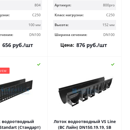
804
Артикул:
800pro
узки:
C250
Класс нагрузки:
C250
100 мм
Высота:
152 мм
ечения:
DN100
Ширина сечения:
DN100
656
руб.
/шт
876
руб.
/шт
:
Цена:
ДУЕМ
к водоотводный
Лоток водоотводный VS Line
 Standart (Стандарт)
(ВС Лайн) DN150.19.19, SB