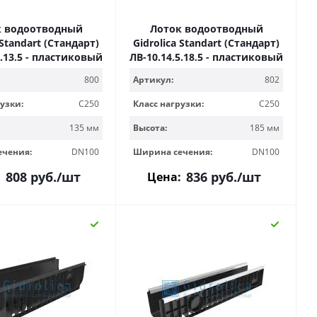
к водоотводный
Лоток водоотводный
 Standart (Стандарт)
Gidrolica Standart (Стандарт)
5.13,5 - пластиковый
ЛВ-10.14,5.18,5 - пластиковый
800
Артикул:
802
узки:
C250
Класс нагрузки:
C250
135 мм
Высота:
185 мм
ечения:
DN100
Ширина сечения:
DN100
808
руб.
/шт
836
руб.
/шт
:
Цена: