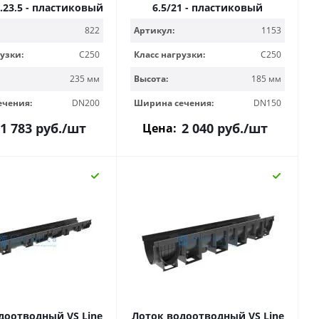
6.23,5 - пластиковый
6,5/21 - пластиковый
822
Артикул:
1153
узки:
C250
Класс нагрузки:
C250
235 мм
Высота:
185 мм
ечения:
DN200
Ширина сечения:
DN150
1 783
руб.
/шт
2 040
руб.
/шт
Цена:
доотводный VS Line
Лоток водоотводный VS Line