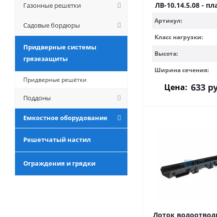
ЛВ-10.14,5.08 - 
Газонные решетки
Артикул:
Садовые бордюры
Класс нагрузки:
Придверные системы
Высота:
грязезащиты
Ширина сечения:
Придверные решётки
633
ру
Цена:
Поддоны
Емкостное оборудование
Решетчатый настил
Ограждения и грядки
Лоток водоотводн