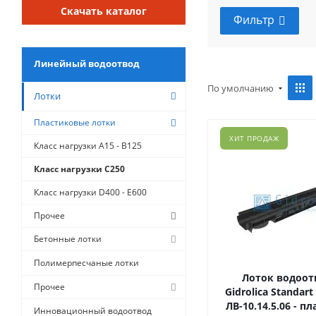
Скачать каталог
Фильтр
Линейный водоотвод
По умолчанию
Лотки
Пластиковые лотки
ХИТ ПРОДАЖ
Класс нагрузки A15 - B125
Класс нагрузки C250
Класс нагрузки D400 - E600
Прочее
Бетонные лотки
Полимерпесчаные лотки
Лоток водоо
Прочее
Gidrolica Standart
ЛВ-10.14,5.06 - 
Инновационный водоотвод