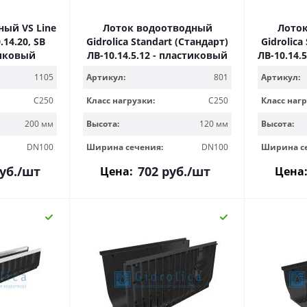
ый VS Line
Лоток водоотводный
Лото
.14.20, SB
Gidrolica Standart (Стандарт)
Gidrolica
тиковый
ЛВ-10.14,5.12 - пластиковый
ЛВ-10.14,
1105
Артикул:
801
Артикул:
C250
Класс нагрузки:
C250
Класс нагр
200 мм
Высота:
120 мм
Высота:
DN100
Ширина сечения:
DN100
Ширина с
уб.
/шт
702
руб.
/шт
Цена:
Цена