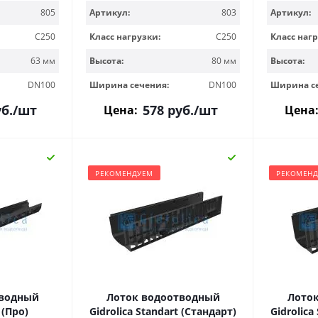
805
Артикул:
803
Артикул:
C250
Класс нагрузки:
C250
Класс нагр
63 мм
Высота:
80 мм
Высота:
DN100
Ширина сечения:
DN100
Ширина с
б.
/шт
578
руб.
/шт
Цена:
Цена
РЕКОМЕНДУЕМ
РЕКОМЕН
тводный
Лоток водоотводный
Лото
 (Про)
Gidrolica Standart (Стандарт)
Gidrolica