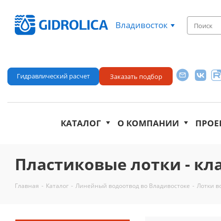
Владивосток
Гидравлический расчет
Заказать подбор
КАТАЛОГ
О КОМПАНИИ
ПРОЕ
Пластиковые лотки - кла
Главная
-
Каталог
-
Линейный водоотвод во Владивостоке
-
Лотки в