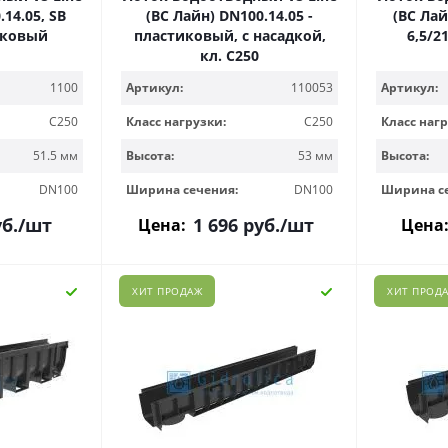
.14.05, SB
(ВС Лайн) DN100.14.05 -
(ВС Лай
тиковый
пластиковый, с насадкой,
6,5/2
кл. С250
1100
Артикул:
110053
Артикул:
C250
Класс нагрузки:
C250
Класс нагр
51.5 мм
Высота:
53 мм
Высота:
DN100
Ширина сечения:
DN100
Ширина с
б.
/шт
1 696
руб.
/шт
Цена:
Цена
ХИТ ПРОДАЖ
ХИТ ПРОД