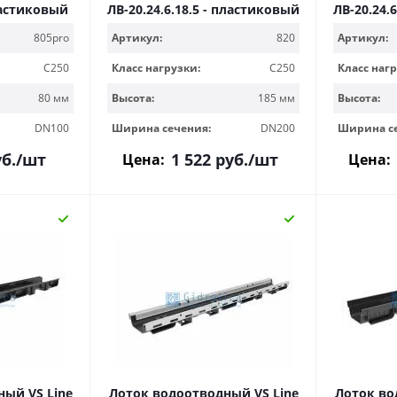
пластиковый
ЛВ-20.24,6.18,5 - пластиковый
ЛВ-20.24,
805pro
Артикул:
820
Артикул:
C250
Класс нагрузки:
C250
Класс нагр
80 мм
Высота:
185 мм
Высота:
DN100
Ширина сечения:
DN200
Ширина с
б.
/шт
1 522
руб.
/шт
Цена:
Цена:
ый VS Line
Лоток водоотводный VS Line
Лоток во