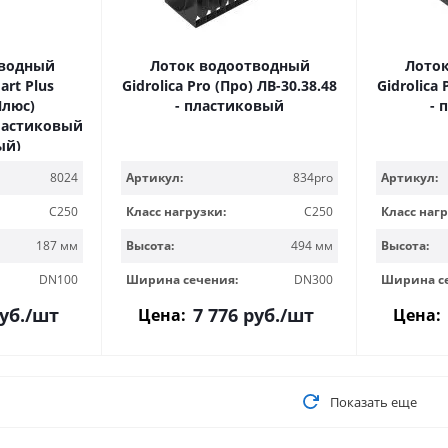
тводный
Лоток водоотводный
Лото
art Plus
Gidrolica Pro (Про) ЛВ-30.38.48
Gidrolica 
Плюс)
- пластиковый
- 
 пластиковый
ый)
8024
Артикул:
834pro
Артикул:
C250
Класс нагрузки:
C250
Класс нагр
187 мм
Высота:
494 мм
Высота:
DN100
Ширина сечения:
DN300
Ширина с
уб.
/шт
7 776
руб.
/шт
Цена:
Цена:
Показать еще