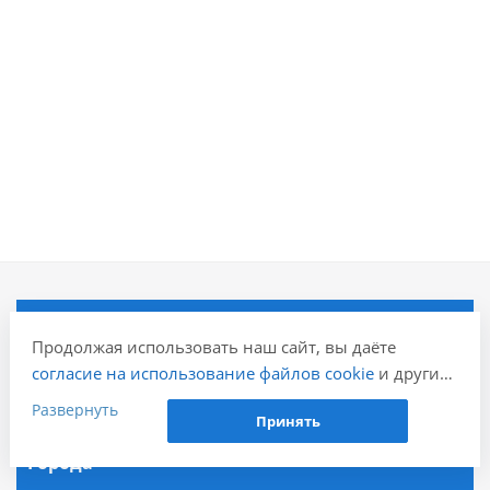
Компания
Продолжая использовать наш сайт, вы даёте
согласие на использование файлов cookie
и других
Информация
пользовательских данных (включая IP-адрес,
Развернуть
Принять
сведения о местоположении, устройстве, действиях
на сайте и т. п.) для функционирования сайта,
Города
проведения статистических исследований,