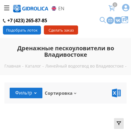
0
EN
+7 (423) 265-87-85
Подобрать лоток
Сделать заказ
Дренажные пескоуловители во
Владивостоке
Главная
-
Каталог
-
Линейный водоотвод во Владивостоке
-
П
Фильтр
Сортировка