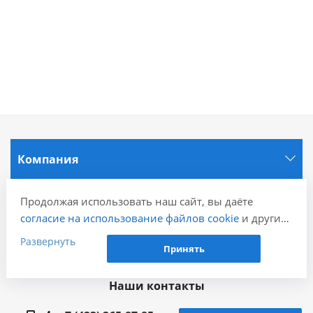
Компания
Информация
Продолжая использовать наш сайт, вы даёте
согласие на использование файлов cookie
и других
пользовательских данных (включая IP-адрес,
Развернуть
Города
Принять
сведения о местоположении, устройстве, действиях
на сайте и т. п.) для функционирования сайта,
Наши контакты
проведения статистических исследований,
ретаргетинга и использования систем аналитики