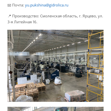
📧 Почта:
yu.pukshina@gidrolica.ru
📍 Производство: Смоленская область, г. Ярцево, ул.
3-я Литейная 16.