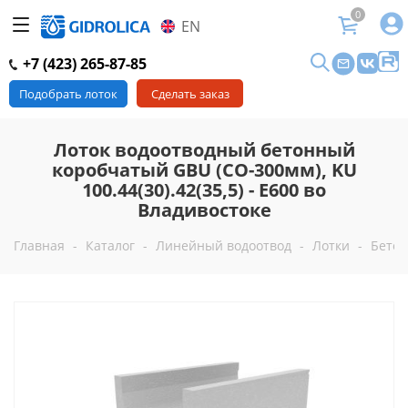
0
EN
+7 (423) 265-87-85
Подобрать лоток
Сделать заказ
Лоток водоотводный бетонный
коробчатый GBU (СО-300мм), KU
100.44(30).42(35,5) - E600 во
Владивостоке
Главная
-
Каталог
-
Линейный водоотвод
-
Лотки
-
Бетон