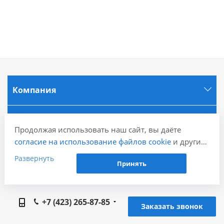
Компания
Информация
Продолжая использовать наш сайт, вы даёте
согласие на использование файлов cookie
и других
Города
пользовательских данных (включая IP-адрес,
Развернуть
Принять
сведения о местоположении, устройстве, действиях
на сайте и т. п.) для функционирования сайта,
Наши контакты
проведения статистических исследований,
+7 (423) 265-87-85
ретаргетинга и использования систем аналитики
Заказать звонок
(например, Яндекс.Метрика), в соответствии с