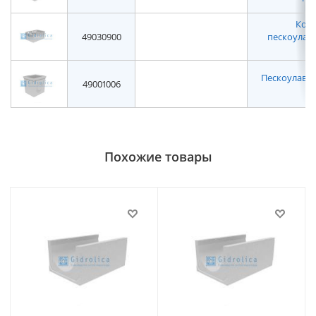
Корз
49030900
пескоулав
Пескоулавл
49001006
н
Похожие товары