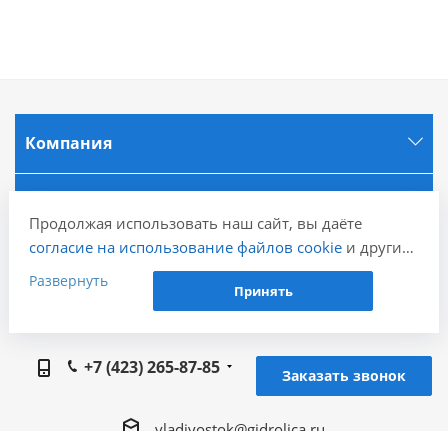
Компания
Информация
Продолжая использовать наш сайт, вы даёте
согласие на использование файлов cookie
и других
Города
пользовательских данных (включая IP-адрес,
Развернуть
Принять
сведения о местоположении, устройстве, действиях
на сайте и т. п.) для функционирования сайта,
Наши контакты
проведения статистических исследований,
+7 (423) 265-87-85
ретаргетинга и использования систем аналитики
Заказать звонок
(например, Яндекс.Метрика), в соответствии с
нашей
Политикой обработки персональных
vladivostok@gidrolica.ru
данных.