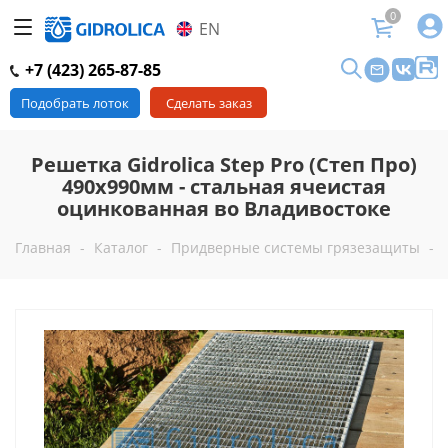
0
EN
+7 (423) 265-87-85
Подобрать лоток
Сделать заказ
Решетка Gidrolica Step Pro (Степ Про)
490х990мм - стальная ячеистая
оцинкованная во Владивостоке
Главная
-
Каталог
-
Придверные системы грязезащиты
-